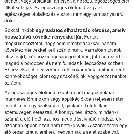
divatok vagy praktikák, amelyek a hosszú, egészséges élet
titkát kutatják. Az egészséges életmód vagy az
egészséges táplálkozás viszont nem egy kampányszerű
dolog.
Sokkal inkább
egy tudatos elhatározás kérdése, amely
hosszútávú követkeményekkel jár
. Fontos
megkülönböztetni, hogy nem lemondásokkal, hanem
következményekkel kell számolnunk. Várhatóan tovább
élsz majd, méghozzá egészségesebben, jobban érzed
magad a bőrödben és nem fulladsz ki lépcsőzés közben.
Ehhez viszont tervszerűen kell működnünk, amiben pedig
könnyebbséget jelent egy szakértő, aki végigvezet minket
az úton.
Az egészséges életmód azonban női magazinokban,
internetes fórumokon vagy applikációkban teljesen mást
jelent, mint egy szakképzett, gyakorlott dietetikus
szemüvegén keresztül. A könnyűnek látszó, mindenki
számára elérhető, azonos megoldást kínáló módszerek
azonban éppen ezért nem hatékonyak. A szervezeted egy
élő organizmus, aminek megvannak a saját szabályai.