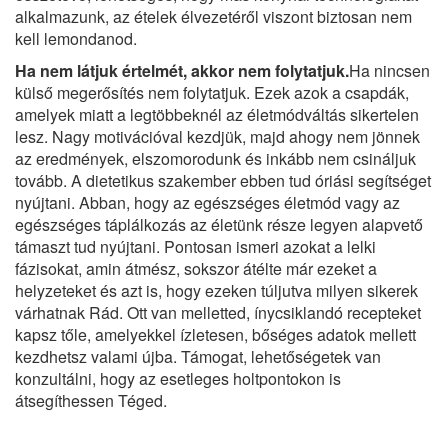
alkalmazunk, az ételek élvezetéről viszont biztosan nem
kell lemondanod.
Ha nem látjuk értelmét, akkor nem folytatjuk.
Ha nincsen
külső megerősítés nem folytatjuk. Ezek azok a csapdák,
amelyek miatt a legtöbbeknél az életmódváltás sikertelen
lesz. Nagy motivációval kezdjük, majd ahogy nem jönnek
az eredmények, elszomorodunk és inkább nem csináljuk
tovább. A dietetikus szakember ebben tud óriási segítséget
nyújtani. Abban, hogy az egészséges életmód vagy az
egészséges táplálkozás az életünk része legyen alapvető
támaszt tud nyújtani. Pontosan ismeri azokat a lelki
fázisokat, amin átmész, sokszor átélte már ezeket a
helyzeteket és azt is, hogy ezeken túljutva milyen sikerek
várhatnak Rád. Ott van melletted, ínycsiklandó recepteket
kapsz tőle, amelyekkel ízletesen, bőséges adatok mellett
kezdhetsz valami újba. Támogat, lehetőségetek van
konzultálni, hogy az esetleges holtpontokon is
átsegíthessen Téged.