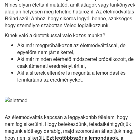
Nincs olyan élettani mutatód, amit átlagok vagy tankönyvek
alapján helyesen meg lehetne határozni. Az életmódváltás
Rólad szól! Ahhoz, hogy sikeres legyél benne, szükséges,
hogy személyre szabottan Veled foglalkozzunk.
Kinek való a dietetikussal való közös munka?
Aki már megpróbálkozott az életmódváltással, de
egyelőre nem járt sikerrel,
Aki már minden elérhető módszerrel próbálkozott, de
csak átmeneti eredményt ért el,
Aki a sikerek ellenére is megunta a lemondást és
fenntartaná az eredményeket.
Az életmódváltás kapcsán a leggyakoribb félelem, hogy
nem fog sikerülni. Hogy belekezdünk, feladatként gyűrjük
magunk előtt egy darabig, majd szomorúan állapítjuk meg,
hogy nem sikerült.
Ezt legtöbbször a lemondások, a