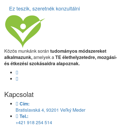
Ez teszik, szeretnék konzultálni
Közös munkánk során
tudományos módszereket
alkalmazunk,
amelyek a
TE élethelyzetedre, mozgási-
és étkezési szokásaidra alapoznak.
Kapcsolat
Cím:
Bratislavská 4, 93201 Veľký Meder
Tel.:
+421 918 254 514