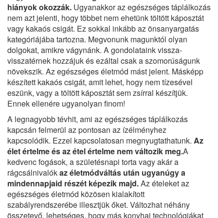
hiányok okozzák.
Ugyanakkor az egészséges táplálkozás
nem azt jelenti, hogy többet nem ehetünk töltött káposztát
vagy kakaós csigát. Ez sokkal inkább az önsanyargatás
kategóriájába tartozna. Megvonunk magunktól olyan
dolgokat, amikre vágynánk. A gondolataink vissza-
visszatérnek hozzájuk és ezáltal csak a szomorúságunk
növekszik. Az egészséges életmód mást jelent. Másképp
készített kakaós csigát, amit lehet, hogy nem tízesével
eszünk, vagy a töltött káposztát sem zsírral készítjük.
Ennek ellenére ugyanolyan finom!
A legnagyobb tévhit, ami az egészséges táplálkozás
kapcsán felmerül az pontosan az ízélményhez
kapcsolódik. Ezzel kapcsolatosan megnyugtathatunk.
Az
élet értelme és az étel értelme nem változik meg.
A
kedvenc fogások, a születésnapi torta vagy akár a
rágcsálnivalók
az életmódváltás után ugyanúgy a
mindennapjaid részét képezik majd.
Az ételeket az
egészséges életmód közösen kialakított
szabályrendszerébe illesztjük őket. Változhat néhány
összetevő, lehetséges, hogy más konyhai technológiákat