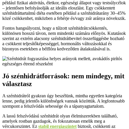
például fizikai aktivitás, életkor, egészségi állapot vagy testsúlycélok
– jelentősen befolyásolják az ideális eloszlást. Egy csökkentett
szénhidráttartalmú diéta esetében például a szénhidrátarány 30–45%
közé csökkenhet, miközben a fehérje és/vagy zsír aránya növekszik.
Fontos hangsúlyozni, hogy a túlzott szénhidrátcsökkentés,
különösen hosszú távon, nem mindenki számára előnyös. Kutatások
szerint az extrém alacsony szénhidrátbevitel összefüggésbe hozható
a csökkent teljesítőképességgel, hormonális változásokkal és
bizonyos esetekben a bélflóra kedvezőtlen átalakulásával is.
Jó szénhidrátforrások: nem mindegy, mit
választasz
A szénhidrátról gyakran úgy beszélünk, mintha egyetlen kategória
lenne, pedig jelentős különbségek vannak közöttük. A legfontosabb
szempont a felszívódás sebessége és a tápanyagtartalom.
A lassú felszívódású szénhidrát olyan élelmiszerekben található,
amelyek rostban gazdagok, és fokozatosan emelik meg a
vércukorszintet. Ez
stabil energiaszintet
biztosít, csökkenti az