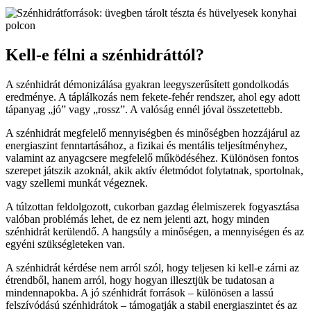
Kell-e félni a szénhidráttól?
A szénhidrát démonizálása gyakran leegyszerűsített gondolkodás
eredménye. A táplálkozás nem fekete-fehér rendszer, ahol egy adott
tápanyag „jó” vagy „rossz”. A valóság ennél jóval összetettebb.
A szénhidrát megfelelő mennyiségben és minőségben hozzájárul az
energiaszint fenntartásához, a fizikai és mentális teljesítményhez,
valamint az anyagcsere megfelelő működéséhez. Különösen fontos
szerepet játszik azoknál, akik aktív életmódot folytatnak, sportolnak,
vagy szellemi munkát végeznek.
A túlzottan feldolgozott, cukorban gazdag élelmiszerek fogyasztása
valóban problémás lehet, de ez nem jelenti azt, hogy minden
szénhidrát kerülendő. A hangsúly a minőségen, a mennyiségen és az
egyéni szükségleteken van.
A szénhidrát kérdése nem arról szól, hogy teljesen ki kell-e zárni az
étrendből, hanem arról, hogy hogyan illesztjük be tudatosan a
mindennapokba. A jó szénhidrát források – különösen a lassú
felszívódású szénhidrátok – támogatják a stabil energiaszintet és az