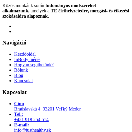
Közös munkánk során
tudományos módszereket
alkalmazunk,
amelyek a
TE élethelyzetedre, mozgási- és étkezési
szokásaidra alapoznak.
Navigáció
Kezdőoldal
InBody mérés
Hogyan segíthetünk?
Rólunk
Blog
Kapcsolat
Kapcsolat
Cím:
Bratislavská 4, 93201 Veľký Meder
Tel.:
+421 918 254 514
E-mail:
info@justhealthy.sk