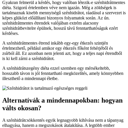
Gyakran felmerül a kérdés, hogy valóban létezik-e szénhidrátmentes
diéta. Szigorú értelemben véve nem igazán. Még a zöldségek is
tartalmaznak kisebb mennyiségű szénhidrátot, ráadásul a szervezet is
képes glükózt előállítani bizonyos folyamatok során. Az ún.
szénhidrátmentes étrendek valójában extrém alacsony
szénhidrátbevitelre épülnek, hosszú távú fenntarthatóságuk ezért
kérdéses.
A szénhidrátmentes étrend inkább egy-egy étkezés szintjén
értelmezhető, például amikor egy étkezés főként fehérjéből és
zsírból áll. Ez azonban nem jelenti azt, hogy a teljes napi étrendből
is ki kell zárni a szénhidrátot.
A szénhidrátszegény diéta ezzel szemben egy mérsékeltebb,
hosszabb távon is jól fenntartható megközelítés, amely könnyebben
illeszthető a mindennapi életbe.
Alternatívák a mindennapokban: hogyan
válts okosan?
A szénhidrátcsökkentés egyik legnagyobb kihívása nem a tápanyag
elhagyása, hanem a megszokások átalakítása. A legtöbb ember