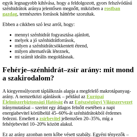
egyik legnagyobb kihívása, hogy a feldolgozott, gyors felszívódású
szénhidrátok aránya jelentősen megnőtt, miközben a
rostban
gazdag
, természetes források háttérbe szorultak.
Ebben a cikkben szó lesz arról, hogy:
mennyi szénhidrát fogyasztása ajánlott,
melyek a jó szénhidrátforrások,
milyen a szénhidrátcsökkentett étrend,
milyen alternatívák léteznek,
mi számít ideális megoldásnak.
Fehérje–szénhidrát–zsír arány: mit mond
a szakirodalom?
A kiegyensúlyozott táplálkozás alapja a megfelelő makrotápanyag-
arány. A nemzetközi ajánlások – például az
Európai
Élelmiszerbiztonsági Hatóság
és az
Egészségügyi Világszervezet
iránymutatásai – szerint egy átlagos felnőtt esetében a napi
energiabevitel körülbelül 45–60%-át szénhidrátokból érdemes
fedezni. Emellett a
zsírbevitel
jellemzően 20–35%, míg a
fehérjebevitel 10–20% között alakul.
Ez az arány azonban nem kőbe vésett szabály. Egyéni tényezők –