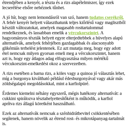
étrendjében a kenyér, a tészta és a rizs alapélelmiszer, így ezek
lecserélése elsőre nehéznek tűnhet.
A jó hír, hogy nem lemondásról van szó, hanem
tudatos cserékről.
A fehér kenyér helyett választhatunk teljes kiőrlésű vagy maglisztből
készült változatokat, amelyek magasabb rosttartalommal
rendelkeznek, és lassabban emelik a
vércukorszintet
. A
hagyományos tészták helyett egyre elterjedtebbek a hüvelyes alapú
alternatívák, amelyek fehérjében gazdagabbak és alacsonyabb
glikémiás terhelést jelentenek. Ez azt mutatja meg, hogy egy adott
étel nemcsak milyen gyorsan emeli meg a vércukorszintet, hanem
azt is, hogy egy átlagos adag elfogyasztása milyen mértékű
vércukorszint-emelkedést okoz a szervezetben.
A rizs esetében a barna rizs, a köles vagy a quinoa jó választás lehet,
míg a burgonya kiváltható például édesburgonyával vagy akár más
zöldségalapú megoldásokkal, mint a karfiolpüré.
Érdemes kiemelni néhány egyszerű, mégis hatékony alternatívát: a
cukkini spirálozva tésztahelyettesítőként is működik, a karfiol
aprítva rizs állagú köretként használható.
Ezek az alternatívák nemcsak a szénhidrátbevitel csökkentésében
segítenek, hanem növelik az étrend rost- és mikrotápanyag-tartalmát
is.