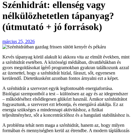
Szénhidrát: ellenség vagy
nélkülözhetetlen tápanyag?
(útmutató + jó források)
március 25, 2026
Kevés tápanyag körül alakult ki akkora vita az elmúlt években, mint
a szénhidrát esetében. A közösségi médiában, divatdiétákban és
gyors megoldásokat ígérő programokban gyakran találkozunk azzal
az üzenettel, hogy a szénhidrát hizlal, fáraszt, sőt, egyenesen
kerülendő. Dietetikusként azonban fontos árnyalni ezt a képet.
A szénhidrát a szervezet egyik legfontosabb energiaforrása.
Biológiai szempontból a test – különösen az agy és az idegrendszer
– működéséhez elsődlegesen glükózt használ. Amikor szénhidrátot
fogyasztunk, a szervezet ezt lebontja, és energiává alakítja. Ez az
energia szükséges a mindennapi aktivitáshoz, a fizikai
teljesítményhez, sőt a koncentrációhoz és a hangulati stabilitáshoz is.
A probléma tehát nem maga a szénhidrát, hanem az, hogy milyen
formában és mennyiségben kerül az étrendbe. A modern táplálkozás