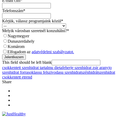
E-mail cím
*
Telefonszám
*
Kérjük, válassz programjaink közül
*
Melyik városban szeretnél konzultálni?
*
Nagymegyer
Dunaszerdahely
Komárom
Elfogadom az
adatvédelmi szabályzatot.
Jelentkezem
This field should be left blank
csokkentett szenhidrat tartalmu dieta
feherje szenhidrat zsir arany
jo
szenhidrat forrasok
lassu felszivodasu szenhidrat
szénhidrát
szenhidrat
csokkentett etrend
Share