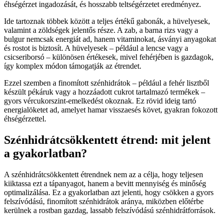
éhségérzet ingadozását, és hosszabb teltségérzetet eredményez.
Ide tartoznak többek között a teljes értékű gabonák, a hüvelyesek,
valamint a zöldségek jelentős része. A zab, a barna rizs vagy a
bulgur nemcsak energiát ad, hanem vitaminokat, ásványi anyagokat
és rostot is biztosít. A hüvelyesek – például a lencse vagy a
csicseriborsó – különösen értékesek, mivel fehérjében is gazdagok,
így komplex módon támogatják az étrendet.
Ezzel szemben a finomított szénhidrátok – például a fehér lisztből
készült pékáruk vagy a hozzáadott cukrot tartalmazó termékek –
gyors vércukorszint-emelkedést okoznak. Ez rövid ideig tartó
energialöketet ad, amelyet hamar visszaesés követ, gyakran fokozott
éhségérzettel.
Szénhidrátcsökkentett étrend: mit jelent
a gyakorlatban?
A szénhidrátcsökkentett étrendnek nem az a célja, hogy teljesen
kiiktassa ezt a tápanyagot, hanem a bevitt mennyiség és minőség
optimalizálása. Ez a gyakorlatban azt jelenti, hogy csökken a gyors
felszívódású, finomított szénhidrátok aránya, miközben előtérbe
kerülnek a rostban gazdag, lassabb felszívódású szénhidrátforrások.