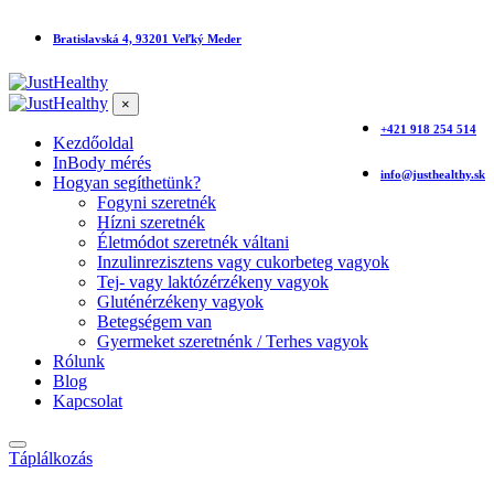
Bratislavská 4, 93201 Veľký Meder
×
+421 918 254 514
Kezdőoldal
InBody mérés
info@justhealthy.sk
Hogyan segíthetünk?
Fogyni szeretnék
Hízni szeretnék
Életmódot szeretnék váltani
Inzulinrezisztens vagy cukorbeteg vagyok
Tej- vagy laktózérzékeny vagyok
Gluténérzékeny vagyok
Betegségem van
Gyermeket szeretnénk / Terhes vagyok
Rólunk
Blog
Kapcsolat
Táplálkozás