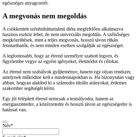
egészséges anyagcserét.
A megvonás nem megoldás
A csökkentett szénhidráttartalmú diéta megfelelően alkalmazva
hasznos eszköz lehet, de nem univerzális megoldás. A szélsőséges
megközelítések, mint a teljes megvonás, hosszú távon ritkán
fenntarthatók, és nem minden esetben szolgálják az egészséget.
A legfontosabb, hogy az étrend személyre szabott legyen, és
figyelembe vegye az egyéni igényeket, életmódot és célokat.
Az étrend nem szabályok gyűjteménye, hanem egy olyan rendszer,
amelynek működnie kell a mindennapokban is. Ha bizonytalan vagy
abban, hogyan alakítsd ki a számodra ideális arányokat, érdemes
szakember segítségét kérni.
Egy jól felépített étrend nemcsak a testsúlyodra, hanem az
energiaszintedre, a közérzetedre és hosszú távon az egészségedre is
hatással van.
Név
*