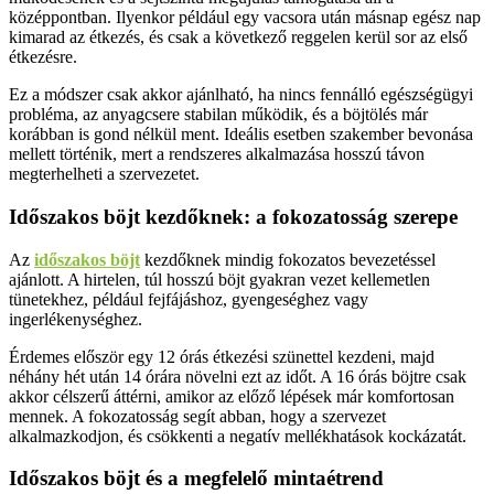
középpontban. Ilyenkor például egy vacsora után másnap egész nap
kimarad az étkezés, és csak a következő reggelen kerül sor az első
étkezésre.
Ez a módszer csak akkor ajánlható, ha nincs fennálló egészségügyi
probléma, az anyagcsere stabilan működik, és a böjtölés már
korábban is gond nélkül ment. Ideális esetben szakember bevonása
mellett történik, mert a rendszeres alkalmazása hosszú távon
megterhelheti a szervezetet.
Időszakos böjt kezdőknek: a fokozatosság szerepe
Az
időszakos böjt
kezdőknek mindig fokozatos bevezetéssel
ajánlott. A hirtelen, túl hosszú böjt gyakran vezet kellemetlen
tünetekhez, például fejfájáshoz, gyengeséghez vagy
ingerlékenységhez.
Érdemes először egy 12 órás étkezési szünettel kezdeni, majd
néhány hét után 14 órára növelni ezt az időt. A 16 órás böjtre csak
akkor célszerű áttérni, amikor az előző lépések már komfortosan
mennek. A fokozatosság segít abban, hogy a szervezet
alkalmazkodjon, és csökkenti a negatív mellékhatások kockázatát.
Időszakos böjt és a megfelelő mintaétrend