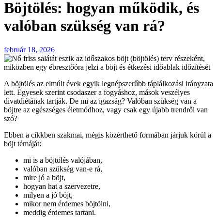
Böjtölés: hogyan működik, és
valóban szükség van rá?
február 18, 2026
A böjtölés az elmúlt évek egyik legnépszerűbb táplálkozási irányzata
lett. Egyesek szerint csodaszer a fogyáshoz, mások veszélyes
divatdiétának tartják. De mi az igazság? Valóban szükség van a
böjtre az egészséges életmódhoz, vagy csak egy újabb trendről van
szó?
Ebben a cikkben szakmai, mégis közérthető formában járjuk körül a
böjt témáját:
mi is a böjtölés valójában,
valóban szükség van-e rá,
mire jó a böjt,
hogyan hat a szervezetre,
milyen a jó böjt,
mikor nem érdemes böjtölni,
meddig érdemes tartani.