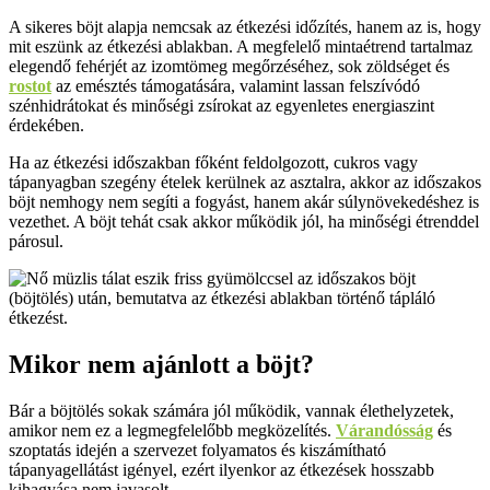
A sikeres böjt alapja nemcsak az étkezési időzítés, hanem az is, hogy
mit eszünk az étkezési ablakban. A megfelelő mintaétrend tartalmaz
elegendő fehérjét az izomtömeg megőrzéséhez, sok zöldséget és
rostot
az emésztés támogatására, valamint lassan felszívódó
szénhidrátokat és minőségi zsírokat az egyenletes energiaszint
érdekében.
Ha az étkezési időszakban főként feldolgozott, cukros vagy
tápanyagban szegény ételek kerülnek az asztalra, akkor az időszakos
böjt nemhogy nem segíti a fogyást, hanem akár súlynövekedéshez is
vezethet. A böjt tehát csak akkor működik jól, ha minőségi étrenddel
párosul.
Mikor nem ajánlott a böjt?
Bár a böjtölés sokak számára jól működik, vannak élethelyzetek,
amikor nem ez a legmegfelelőbb megközelítés.
Várandósság
és
szoptatás idején a szervezet folyamatos és kiszámítható
tápanyagellátást igényel, ezért ilyenkor az étkezések hosszabb
kihagyása nem javasolt.