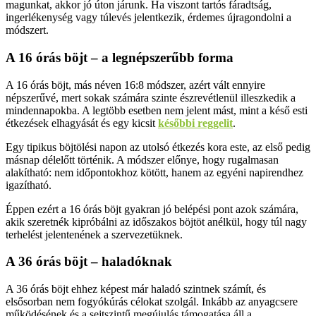
magunkat, akkor jó úton járunk. Ha viszont tartós fáradtság,
ingerlékenység vagy túlevés jelentkezik, érdemes újragondolni a
módszert.
A 16 órás böjt – a legnépszerűbb forma
A 16 órás böjt, más néven 16:8 módszer, azért vált ennyire
népszerűvé, mert sokak számára szinte észrevétlenül illeszkedik a
mindennapokba. A legtöbb esetben nem jelent mást, mint a késő esti
étkezések elhagyását és egy kicsit
későbbi reggelit
.
Egy tipikus böjtölési napon az utolsó étkezés kora este, az első pedig
másnap délelőtt történik. A módszer előnye, hogy rugalmasan
alakítható: nem időpontokhoz kötött, hanem az egyéni napirendhez
igazítható.
Éppen ezért a 16 órás böjt gyakran jó belépési pont azok számára,
akik szeretnék kipróbálni az időszakos böjtöt anélkül, hogy túl nagy
terhelést jelentenének a szervezetüknek.
A 36 órás böjt – haladóknak
A 36 órás böjt ehhez képest már haladó szintnek számít, és
elsősorban nem fogyókúrás célokat szolgál. Inkább az anyagcsere
működésének és a sejtszintű megújulás támogatása áll a