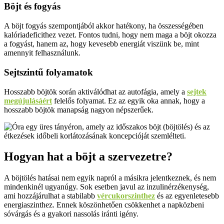
Böjt és fogyás
A böjt fogyás szempontjából akkor hatékony, ha összességében
kalóriadeficithez vezet. Fontos tudni, hogy nem maga a böjt okozza
a fogyást, hanem az, hogy kevesebb energiát viszünk be, mint
amennyit felhasználunk.
Sejtszintű folyamatok
Hosszabb böjtök során aktiválódhat az autofágia, amely a
sejtek
megújulásáért
felelős folyamat. Ez az egyik oka annak, hogy a
hosszabb böjtök manapság nagyon népszerűek.
Hogyan hat a böjt a szervezetre?
A böjtölés hatásai nem egyik napról a másikra jelentkeznek, és nem
mindenkinél ugyanúgy. Sok esetben javul az inzulinérzékenység,
ami hozzájárulhat a stabilabb
vércukorszinthez
és az egyenletesebb
energiaszinthez. Ennek köszönhetően csökkenhet a napközbeni
sóvárgás és a gyakori nassolás iránti igény.