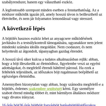
szabályrendszer, hanem egy választható eszköz.
A legfontosabb szempont minden esetben a fenntarthatóság. Az a
módszer működik igazán jól, amely hosszú távon is beilleszthető az
életvitelbe, és nem jár folyamatos lemondással vagy stresszel.
A következő lépés
A böjtölés hasznos eszköz lehet az anyagcsere működésének
javítására és a testsúlykontroll támogatására, ugyanakkor nem jelent
mindenki számára ideális megoldást. Nem csodaszer, és nem
helyettesíti az átgondolt, tápanyagban gazdag étrendet.
A hosszú távú siker kulcsa a tudatos alkalmazásban rejlik: abban,
hogy a böjt illeszkedik az életmódhoz, figyelembe veszi az egyéni
adottságokat, és megfelelő étrendi háttérrel párosul. Ha ezek a
feltételek teljesülnek, az időszakos böjt rugalmasan beépíthető az
egészséges életmódba.
Amennyiben bizonytalan vagy abban, hogy számodra megfelelő-e a
böjtölés, érdemes
szakember segítségét
kérni. Egy személyre
szabott étrend mindig többet ér, mint bármilyen általános módszer
vagy divatos irányzat.
16 órás böjt
36 órás böjt
böjt fogyás
böjt hatása
böjtölés
időszakos