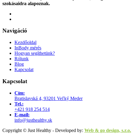
szokásaidra alapoznak.
Navigáció
Kezdőoldal
InBody mérés
Hogyan segíthetünk?
Rólunk
Blog
Kapcsolat
Kapcsolat
Cím:
Bratislavská 4, 93201 Veľký Meder
Tel.:
+421 918 254 514
E-mail:
info@justhealthy.sk
Copyright © Just Healthy - Developed by:
Web & go design, s.r.o.