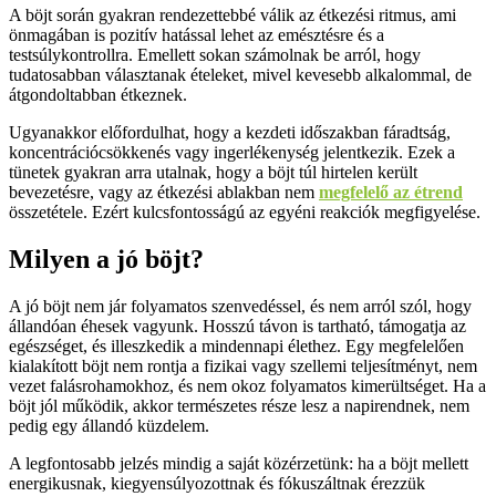
A böjt során gyakran rendezettebbé válik az étkezési ritmus, ami
önmagában is pozitív hatással lehet az emésztésre és a
testsúlykontrollra. Emellett sokan számolnak be arról, hogy
tudatosabban választanak ételeket, mivel kevesebb alkalommal, de
átgondoltabban étkeznek.
Ugyanakkor előfordulhat, hogy a kezdeti időszakban fáradtság,
koncentrációcsökkenés vagy ingerlékenység jelentkezik. Ezek a
tünetek gyakran arra utalnak, hogy a böjt túl hirtelen került
bevezetésre, vagy az étkezési ablakban nem
megfelelő az étrend
összetétele. Ezért kulcsfontosságú az egyéni reakciók megfigyelése.
Milyen a jó böjt?
A jó böjt nem jár folyamatos szenvedéssel, és nem arról szól, hogy
állandóan éhesek vagyunk. Hosszú távon is tartható, támogatja az
egészséget, és illeszkedik a mindennapi élethez. Egy megfelelően
kialakított böjt nem rontja a fizikai vagy szellemi teljesítményt, nem
vezet falásrohamokhoz, és nem okoz folyamatos kimerültséget. Ha a
böjt jól működik, akkor természetes része lesz a napirendnek, nem
pedig egy állandó küzdelem.
A legfontosabb jelzés mindig a saját közérzetünk: ha a böjt mellett
energikusnak, kiegyensúlyozottnak és fókuszáltnak érezzük