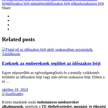
böjt
időszakos böjt mintaétrend
időszakos böjt nőknek
szakaszos böjt
Share
Related
posts
Táplálkozás
Ezeknek az embereknek segíthet az időszakos böjt
Egyre népszerűbb az egészségmegőrzés és a testsúly csökkentés
területén az időszakos böjt vagy más néven szakaszos böjt. Ebben a
m …
október 18, 2024
Közös munkánk során
tudományos módszereket
alkalmazunk,
amelyek a
TE élethelyzetedre, mozgási- és étkezési