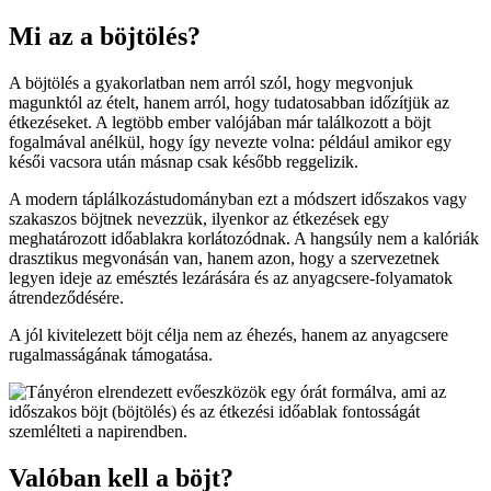
Mi az a böjtölés?
A böjtölés a gyakorlatban nem arról szól, hogy megvonjuk
magunktól az ételt, hanem arról, hogy tudatosabban időzítjük az
étkezéseket. A legtöbb ember valójában már találkozott a böjt
fogalmával anélkül, hogy így nevezte volna: például amikor egy
késői vacsora után másnap csak később reggelizik.
A modern táplálkozástudományban ezt a módszert időszakos vagy
szakaszos böjtnek nevezzük, ilyenkor az étkezések egy
meghatározott időablakra korlátozódnak. A hangsúly nem a kalóriák
drasztikus megvonásán van, hanem azon, hogy a szervezetnek
legyen ideje az emésztés lezárására és az anyagcsere-folyamatok
átrendeződésére.
A jól kivitelezett böjt célja nem az éhezés, hanem az anyagcsere
rugalmasságának támogatása.
Valóban kell a böjt?