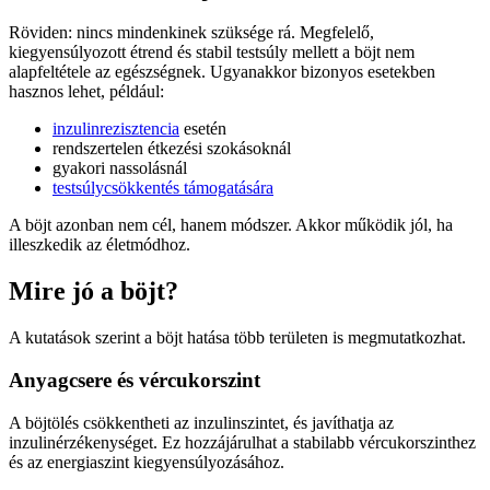
Röviden: nincs mindenkinek szüksége rá. Megfelelő,
kiegyensúlyozott étrend és stabil testsúly mellett a böjt nem
alapfeltétele az egészségnek. Ugyanakkor bizonyos esetekben
hasznos lehet, például:
inzulinrezisztencia
esetén
rendszertelen étkezési szokásoknál
gyakori nassolásnál
testsúlycsökkentés támogatására
A böjt azonban nem cél, hanem módszer. Akkor működik jól, ha
illeszkedik az életmódhoz.
Mire jó a böjt?
A kutatások szerint a böjt hatása több területen is megmutatkozhat.
Anyagcsere és vércukorszint
A böjtölés csökkentheti az inzulinszintet, és javíthatja az
inzulinérzékenységet. Ez hozzájárulhat a stabilabb vércukorszinthez
és az energiaszint kiegyensúlyozásához.