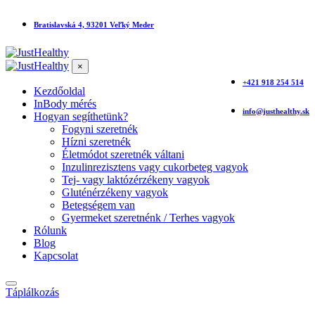
Bratislavská 4, 93201 Veľký Meder
×
+421 918 254 514
Kezdőoldal
InBody mérés
info@justhealthy.sk
Hogyan segíthetünk?
Fogyni szeretnék
Hízni szeretnék
Életmódot szeretnék váltani
Inzulinrezisztens vagy cukorbeteg vagyok
Tej- vagy laktózérzékeny vagyok
Gluténérzékeny vagyok
Betegségem van
Gyermeket szeretnénk / Terhes vagyok
Rólunk
Blog
Kapcsolat
Táplálkozás