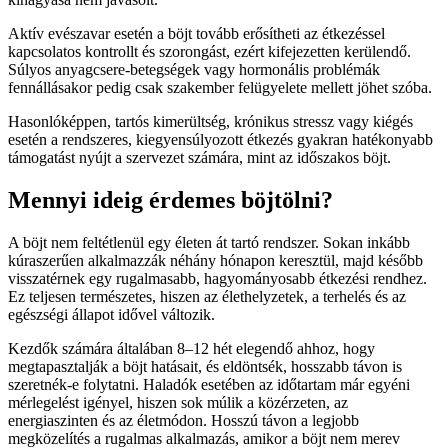
Aktív evészavar esetén a böjt tovább erősítheti az étkezéssel
kapcsolatos kontrollt és szorongást, ezért kifejezetten kerülendő.
Súlyos anyagcsere-betegségek vagy hormonális problémák
fennállásakor pedig csak szakember felügyelete mellett jöhet szóba.
Hasonlóképpen, tartós kimerültség, krónikus stressz vagy kiégés
esetén a rendszeres, kiegyensúlyozott étkezés gyakran hatékonyabb
támogatást nyújt a szervezet számára, mint az időszakos böjt.
Mennyi ideig érdemes böjtölni?
A böjt nem feltétlenül egy életen át tartó rendszer. Sokan inkább
kúraszerűen alkalmazzák néhány hónapon keresztül, majd később
visszatérnek egy rugalmasabb, hagyományosabb étkezési rendhez.
Ez teljesen természetes, hiszen az élethelyzetek, a terhelés és az
egészségi állapot idővel változik.
Kezdők számára általában 8–12 hét elegendő ahhoz, hogy
megtapasztalják a böjt hatásait, és eldöntsék, hosszabb távon is
szeretnék-e folytatni. Haladók esetében az időtartam már egyéni
mérlegelést igényel, hiszen sok múlik a közérzeten, az
energiaszinten és az életmódon. Hosszú távon a legjobb
megközelítés a rugalmas alkalmazás, amikor a böjt nem merev