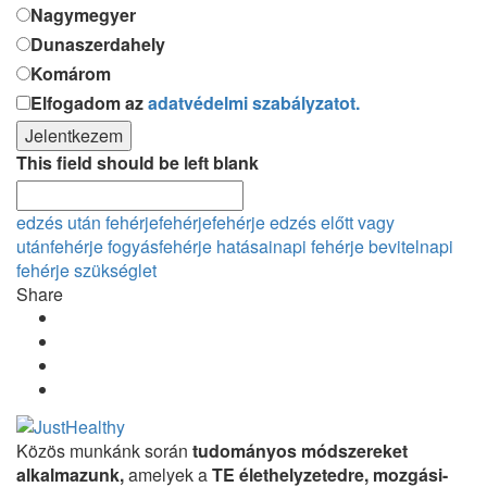
Nagymegyer
Dunaszerdahely
Komárom
Elfogadom az
adatvédelmi szabályzatot.
Jelentkezem
This field should be left blank
edzés után fehérje
fehérje
fehérje edzés előtt vagy
után
fehérje fogyás
fehérje hatásai
napi fehérje bevitel
napi
fehérje szükséglet
Share
Közös munkánk során
tudományos módszereket
alkalmazunk,
amelyek a
TE élethelyzetedre, mozgási-