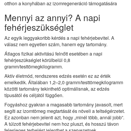
Mennyi az annyi? A napi
fehérjeszükséglet
Az egyik leggyakoribb kérdés a napi fehérjebevitel. A
válasz nem egyetlen szám, hanem egy tartomány.
Átlagos fizikai aktivitású felnőtt esetében a napi
fehérjeszükséglet körülbelül 0,8
gramm/testtömegkilogramm.
Aktív életmód, rendszeres edzés esetén ez az érték
emelkedik. Általában 1,2–2,0 gramm/testtömegkilogramm
közötti tartomány tekinthető optimálisnak, az edzés
típusától és céljától függően.
Fogyáshoz gyakran a magasabb tartomány javasolt, mert
segíti az izomtömeg megtartását és növeli a teltségérzetet.
Ez azonban nem jelenti azt, hogy „minél több, annál jobb”.
A túlzott fehérjebevitel nem hoz pluszt, és hosszú távon
felesleges terhelést jelenthet a szervezetnek.