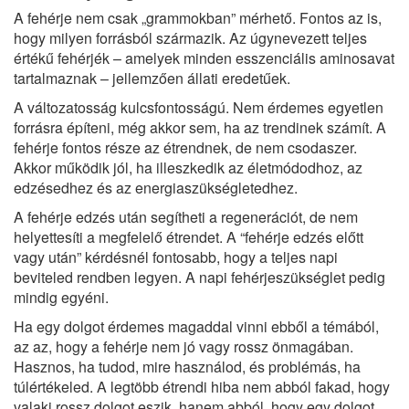
A fehérje nem csak „grammokban” mérhető. Fontos az is,
hogy milyen forrásból származik. Az úgynevezett teljes
értékű fehérjék – amelyek minden esszenciális aminosavat
tartalmaznak – jellemzően állati eredetűek.
A változatosság kulcsfontosságú. Nem érdemes egyetlen
forrásra építeni, még akkor sem, ha az trendinek számít. A
fehérje fontos része az étrendnek, de nem csodaszer.
Akkor működik jól, ha illeszkedik az életmódodhoz, az
edzésedhez és az energiaszükségletedhez.
A fehérje edzés után segítheti a regenerációt, de nem
helyettesíti a megfelelő étrendet. A “fehérje edzés előtt
vagy után” kérdésnél fontosabb, hogy a teljes napi
beviteled rendben legyen. A napi fehérjeszükséglet pedig
mindig egyéni.
Ha egy dolgot érdemes magaddal vinni ebből a témából,
az az, hogy a fehérje nem jó vagy rossz önmagában.
Hasznos, ha tudod, mire használod, és problémás, ha
túlértékeled. A legtöbb étrendi hiba nem abból fakad, hogy
valaki rossz dolgot eszik, hanem abból, hogy egy dolgot