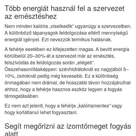
Több energiát használ fel a szervezet
az emésztéshez
Nem minden kalória „viselkedik” ugyanúgy a szervezetben.
A különböző tápanyagok feldolgozása eltérő mennyiségű
energiát igényel. Ezt nevezzük termikus hatásnak.
A fehérje esetében ez kifejezetten magas. A bevitt energia
körülbelül 20–30%-át a szervezet már az emésztés,
felszívódás és feldolgozás során „elégeti”.
Összehasonlításképpen: szénhidrátoknál ez nagyjából 5–
10%, zsíroknál pedig még kevesebb. Ez a különbség
önmagában nem drámai, de hosszabb távon hozzájárulhat
ahhoz, hogy a fehérje hasznos eszköz legyen a fogyás
támogatásában.
Ez nem azt jelenti, hogy a fehérje „kalóriamentes” vagy
hogy korlátlanul lehet fogyasztani.
Segít megőrizni az izomtömeget fogyás
alatt