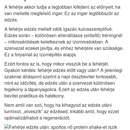
A fehérje akkor tudja a legjobban kifejteni az előnyeit, ha
van mellette megfelelő inger. Ez az inger legtöbbször az
edzés.
A fehérje edzés mellett válik igazán kulcsszereplővé.
Edzés során – különösen ellenállásos (erősítő) tréningnél
– mikrosérülések keletkeznek az izomrostokban. A
szervezet ezeket javítja, és ehhez fehérjére van szüksége.
Ez a folyamat az izomépítés alapja.
Ezért fontos az is, hogy mikor visszük be a fehérjét.
Gyakori kérdés: fehérje edzés előtt vagy után? A jelenlegi
szakmai álláspont szerint a napi összbevitel fontosabb,
mint az időzítés, de edzés után a szervezet különösen
fogékony a tápanyagokra. Ezért az edzés után fehérje
bevitel praktikus és hatékony.
Nem arról van szó, hogy ha kihagyod az edzés utáni
turmixot, „elveszik” az edzésed. Inkább arról, hogy ezzel
optimalizálhatod a regenerációt.