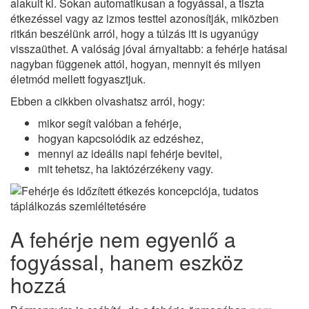
alakult ki. Sokan automatikusan a fogyással, a tiszta
étkezéssel vagy az izmos testtel azonosítják, miközben
ritkán beszélünk arról, hogy a túlzás itt is ugyanúgy
visszaüthet. A valóság jóval árnyaltabb: a fehérje hatásai
nagyban függenek attól, hogyan, mennyit és milyen
életmód mellett fogyasztjuk.
Ebben a cikkben olvashatsz arról, hogy:
mikor segít valóban a fehérje,
hogyan kapcsolódik az edzéshez,
mennyi az ideális napi fehérje bevitel,
mit tehetsz, ha laktózérzékeny vagy.
A fehérje nem egyenlő a
fogyással, hanem eszköz
hozzá