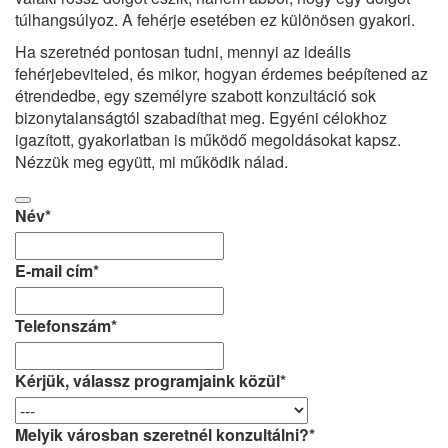
túlhangsúlyoz. A fehérje esetében ez különösen gyakori.
Ha szeretnéd pontosan tudni, mennyi az ideális
fehérjebeviteled, és mikor, hogyan érdemes beépítened az
étrendedbe, egy személyre szabott konzultáció sok
bizonytalanságtól szabadíthat meg. Egyéni célokhoz
igazított, gyakorlatban is működő megoldásokat kapsz.
Nézzük meg együtt, mi működik nálad.
Név
*
E-mail cím
*
Telefonszám
*
Kérjük, válassz programjaink közül
*
Melyik városban szeretnél konzultálni?
*