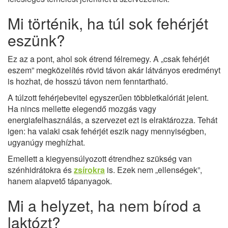
Mi történik, ha túl sok fehérjét
eszünk?
Ez az a pont, ahol sok étrend félremegy. A „csak fehérjét
eszem” megközelítés rövid távon akár látványos eredményt
is hozhat, de hosszú távon nem fenntartható.
A túlzott fehérjebevitel egyszerűen többletkalóriát jelent.
Ha nincs mellette elegendő mozgás vagy
energiafelhasználás, a szervezet ezt is elraktározza. Tehát
igen: ha valaki csak fehérjét eszik nagy mennyiségben,
ugyanúgy meghízhat.
Emellett a kiegyensúlyozott étrendhez szükség van
szénhidrátokra és
zsírokra
is. Ezek nem „ellenségek”,
hanem alapvető tápanyagok.
Mi a helyzet, ha nem bírod a
laktózt?