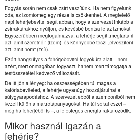
Fogyás során nem csak zsírt veszítünk. Ha nem figyelünk
oda, az izomtömeg egy része is csökkenhet. A megfelelő
napi fehérjebevitel segít abban, hogy a szervezet inkább a
zsírraktárakhoz nyúljon, és kevésbé bontsa le az izmokat.
Egyszerűbben megfogalmazva: a fehérje segít „megtartani
azt, amit szeretnél” (izom), és könnyebbé teszi „elveszíteni
azt, amit nem” (zsír).
Ezért hangsúlyos a fehérjebevitel fogyókúra alatt – nem
azért, mert önmagában fogyaszt, hanem mert támogatja a
testösszetétel kedvező változását.
De itt jön a lényeg: ha összességében túl magas a
kalóriabeviteled, a fehérje ugyanúgy hozzájárulhat a
súlygyarapodáshoz. A szervezet ebből a szempontból nem
kezeli külön a makrotápanyagokat. Ha túl sokat eszel –
még ha fehérjéből is –, a felesleges energia raktározódik.
Mikor használ igazán a
fehérje?