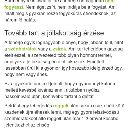
Bármennyire is csábító, de a fehérje önmagában
nem
fogyaszt.
Nem éget zsírt, nem indítja be a fogyást. Ami
miatt mégis gyakran része fogyókúrás étrendeknek, az
három fő hatás:
Tovább tart a jóllakottság érzése
A fehérje egyik legnagyobb előnye, hogy jobban telít, mint
a
szénhidrátok
vagy a
zsírok
. Amikor fehérjében gazdag
ételt eszel, a szervezeted több olyan hormont termel,
amelyek a jóllakottság érzetét fokozzák. Emellett
lassabban ürül ki a gyomor, így hosszabb ideig érzed úgy,
hogy nem vagy éhes.
Ez a gyakorlatban azt jelenti, hogy ugyanannyi kalória
mellett kevésbé kívánsz enni, ritkábban nyúlsz
nassolnivaló után, könnyebb tartani a diétát.
Például egy fehérjedús
reggeli
után sokan csak ebéd körül
kezdenek újra éhesek lenni, míg egy gyors felszívódású
szénhidrátokból álló reggeli után már 1-2 órával később
jelentkezhet az éhség.