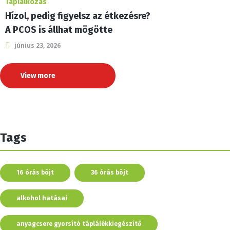
Táplálkozás
Hízol, pedig figyelsz az étkezésre?
A PCOS is állhat mögötte
június 23, 2026
View more
Tags
16 órás böjt
36 órás böjt
alkohol hatásai
anyagcsere gyorsító táplálékkiegészítő