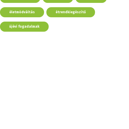
életmódváltás
étrendkiegészítő
újévi fogadalmak