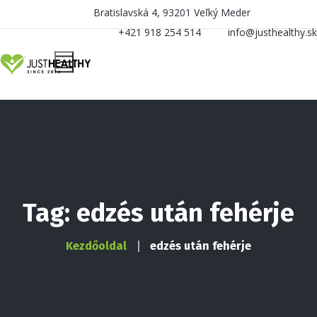
Bratislavská 4, 93201 Veľký Meder
+421 918 254 514
info@justhealthy.sk
Tag: edzés után fehérje
Kezdőoldal
edzés után fehérje