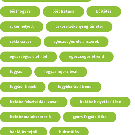
böjt fogyás
böjt hatása
böjtölés
cukor helyett
cukorérzékenység tünetei
cékla csipsz
egészséges élelmiszerek
egészséges életmód
egészséges étrend
fogyás
fogyás injekcióval
fogyási tippek
fogyókúrás étrend
fruktóz felszívódási zavar
fruktóz helyettesítése
fruktóz malabszorpció
gyors fogyás titka
hasfájás tejtől
hidratálás