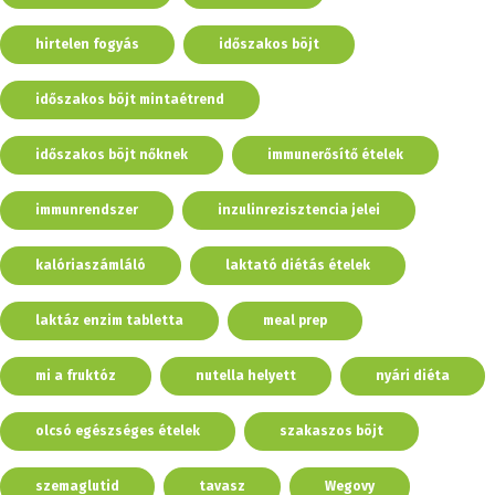
hirtelen fogyás
időszakos böjt
időszakos böjt mintaétrend
időszakos böjt nőknek
immunerősítő ételek
immunrendszer
inzulinrezisztencia jelei
kalóriaszámláló
laktató diétás ételek
laktáz enzim tabletta
meal prep
mi a fruktóz
nutella helyett
nyári diéta
olcsó egészséges ételek
szakaszos böjt
szemaglutid
tavasz
Wegovy