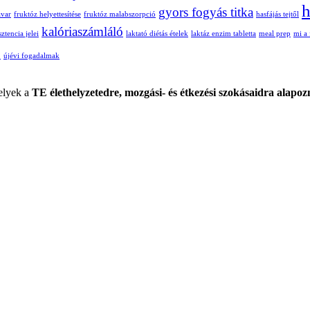
h
gyors fogyás titka
avar
fruktóz helyettesítése
fruktóz malabszorpció
hasfájás tejtől
kalóriaszámláló
sztencia jelei
laktató diétás ételek
laktáz enzim tabletta
meal prep
mi a 
ő
újévi fogadalmak
lyek a
TE élethelyzetedre, mozgási- és étkezési szokásaidra alapoz