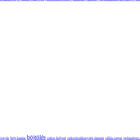
böjtölés
 fogyás
böjt hatása
cukor helyett
cukorérzékenység tünetei
cékla csipsz
egészséges 