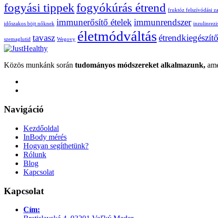
fogyási tippek
fogyókúrás étrend
fruktóz felszívódási z
immunerősítő ételek
immunrendszer
időszakos böjt nőknek
inzulinrezi
életmódváltás
tavasz
étrendkiegészít
szemaglutid
Wegovy
Közös munkánk során
tudományos módszereket alkalmazunk,
ame
Navigáció
Kezdőoldal
InBody mérés
Hogyan segíthetünk?
Rólunk
Blog
Kapcsolat
Kapcsolat
Cím: