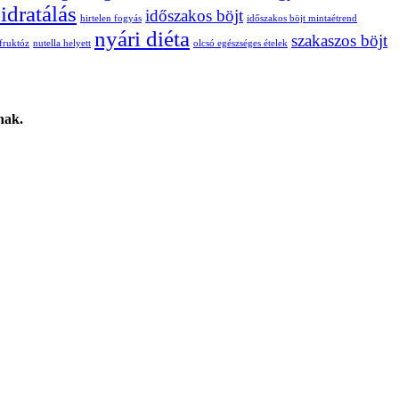
idratálás
időszakos böjt
hirtelen fogyás
időszakos böjt mintaétrend
nyári diéta
szakaszos böjt
fruktóz
nutella helyett
olcsó egészséges ételek
nak.