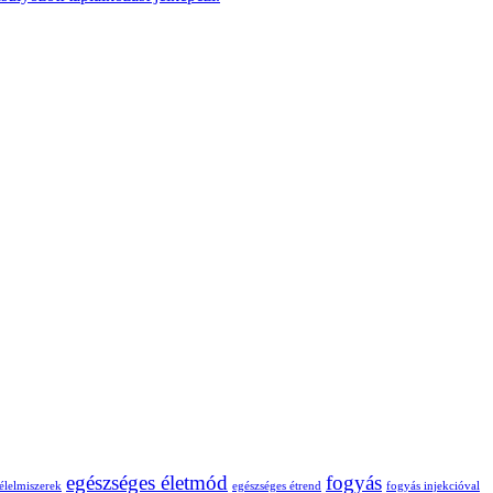
egészséges életmód
fogyás
élelmiszerek
egészséges étrend
fogyás injekcióval