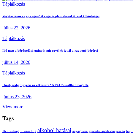
Táplálkozás
Vegetáriánus vagy vegán? A vega és plant-based étrend különbségei
július 22, 2026
Táplálkozás
Idd meg a bőrápolási rutinod: mit egyél és igyál a ragyogó bőrért?
július 14, 2026
Táplálkozás
Hízol, pedig figyelsz az étkezésre? A PCOS is állhat mögötte
június 23, 2026
View more
Tags
alkohol hatásai
16 órás böjt
36 órás böjt
anyagcsere gyorsító táplálékkiegészítő
böjt