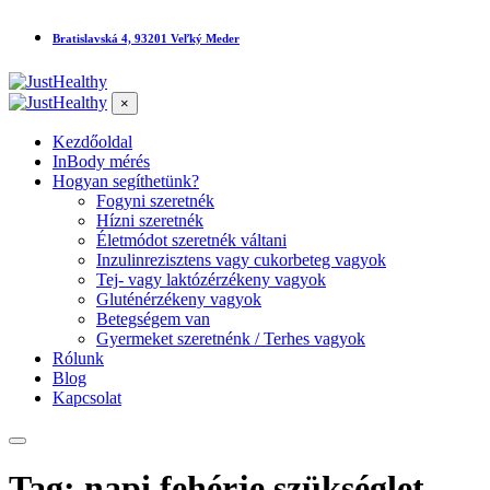
Bratislavská 4, 93201 Veľký Meder
×
Kezdőoldal
InBody mérés
Hogyan segíthetünk?
Fogyni szeretnék
Hízni szeretnék
Életmódot szeretnék váltani
Inzulinrezisztens vagy cukorbeteg vagyok
Tej- vagy laktózérzékeny vagyok
Gluténérzékeny vagyok
Betegségem van
Gyermeket szeretnénk / Terhes vagyok
Rólunk
Blog
Kapcsolat
Tag: napi fehérje szükséglet