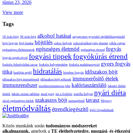
június 23, 2026
View more
Tags
alkohol hatásai
16 órás böjt
36 órás böjt
anyagcsere gyorsító táplálékkiegészítő
böjtölés
böjt fogyás
böjt hatása
cukor helyett
cukorérzékenység tünetei
cékla csipsz
egészséges életmód
fogyás
egészséges élelmiszerek
egészséges étrend
fogyási tippek
fogyókúrás étrend
fogyás injekcióval
gyors fogyás
fruktóz felszívódási zavar
fruktóz helyettesítése
fruktóz malabszorpció
hidratálás
titka
időszakos böjt
hasfájás tejtől
hirtelen fogyás
immunerősítő ételek
időszakos böjt mintaétrend
időszakos böjt nőknek
immunrendszer
kalóriaszámláló
inzulinrezisztencia jelei
laktató diétás
nyári diéta
ételek
laktáz enzim tabletta
meal prep
mi a fruktóz
nutella helyett
szakaszos böjt
tavasz
olcsó egészséges ételek
szemaglutid
Wegovy
életmódváltás
étrendkiegészítő
újévi fogadalmak
Közös munkánk során
tudományos módszereket
alkalmazunk,
amelyek a
TE élethelyzetedre, mozgási- és étkezési