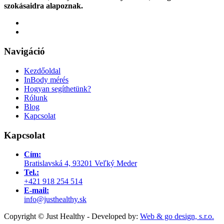
szokásaidra alapoznak.
Navigáció
Kezdőoldal
InBody mérés
Hogyan segíthetünk?
Rólunk
Blog
Kapcsolat
Kapcsolat
Cím:
Bratislavská 4, 93201 Veľký Meder
Tel.:
+421 918 254 514
E-mail:
info@justhealthy.sk
Copyright © Just Healthy - Developed by:
Web & go design, s.r.o.