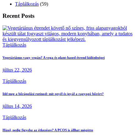
Táplálkozás
(59)
Recent Posts
Táplálkozás
Vegetáriánus vagy vegán? A vega és plant-based étrend különbségei
július 22, 2026
Táplálkozás
Idd meg a bőrápolási rutinod: mit egyél és igyál a ragyogó bőrért?
július 14, 2026
Táplálkozás
Hízol, pedig figyelsz az étkezésre? A PCOS is állhat mögötte