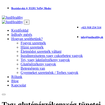
Bratislavská 4, 93201 Veľký Meder
×
+421 918 254 514
Kezdőoldal
InBody mérés
info@justhealthy.sk
Hogyan segíthetünk?
Fogyni szeretnék
Hízni szeretnék
Életmódot szeretnék váltani
Inzulinrezisztens vagy cukorbeteg vagyok
Tej- vagy laktózérzékeny vagyok
Gluténérzékeny vagyok
Betegségem van
Gyermeket szeretnénk / Terhes vagyok
Rólunk
Blog
Kapcsolat
Tag: gluténérzékenység tünetei