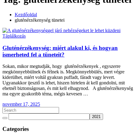
Kezdőoldal
gluténérzékenység tünetei
Táplálkozás
Gluténérzékenység: miért alakul ki, és hogyan
ismerheted fel a tüneteit?
Sokan, mikor megtudják, hogy gluténérzékenyek , egyszerre
megkönnyebbülnek és félnek is. Megkönnyebbülés, mert végre
kiderülhet, miért voltál gyakran puffadt, fáradt vagy levert.
Ugyanakkor ijesztő is lehet, hiszen hirtelen át kell gondolni, mit
ehetnél biztonságosan, és mit kell elhagynod. A gluténérzékenység
ma egyre gyakoribb téma, mégis kevesen …
november 17, 2025
Categories