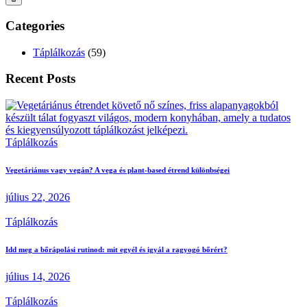
Categories
Táplálkozás
(59)
Recent Posts
Táplálkozás
Vegetáriánus vagy vegán? A vega és plant-based étrend különbségei
július 22, 2026
Táplálkozás
Idd meg a bőrápolási rutinod: mit egyél és igyál a ragyogó bőrért?
július 14, 2026
Táplálkozás