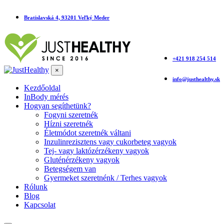
Bratislavská 4, 93201 Veľký Meder
+421 918 254 514
×
info@justhealthy.sk
Kezdőoldal
InBody mérés
Hogyan segíthetünk?
Fogyni szeretnék
Hízni szeretnék
Életmódot szeretnék váltani
Inzulinrezisztens vagy cukorbeteg vagyok
Tej- vagy laktózérzékeny vagyok
Gluténérzékeny vagyok
Betegségem van
Gyermeket szeretnénk / Terhes vagyok
Rólunk
Blog
Kapcsolat