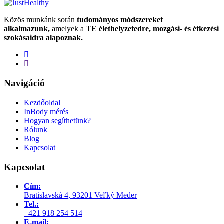
Közös munkánk során
tudományos módszereket
alkalmazunk,
amelyek a
TE élethelyzetedre, mozgási- és étkezési
szokásaidra alapoznak.
Navigáció
Kezdőoldal
InBody mérés
Hogyan segíthetünk?
Rólunk
Blog
Kapcsolat
Kapcsolat
Cím:
Bratislavská 4, 93201 Veľký Meder
Tel.:
+421 918 254 514
E-mail: