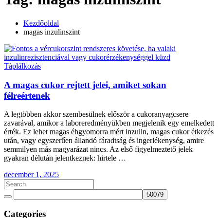
Kezdőoldal
magas inzulinszint
Táplálkozás
A magas cukor rejtett jelei, amiket sokan
félreértenek
A legtöbben akkor szembesülnek először a cukoranyagcsere
zavarával, amikor a laboreredményükben megjelenik egy emelkedett
érték. Ez lehet magas éhgyomorra mért inzulin, magas cukor étkezés
után, vagy egyszerűen állandó fáradtság és ingerlékenység, amire
semmilyen más magyarázat nincs. Az első figyelmeztető jelek
gyakran délután jelentkeznek: hirtele …
december 1, 2025
Categories