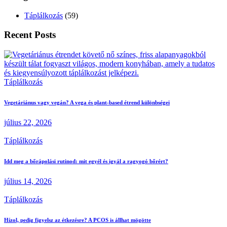
Táplálkozás
(59)
Recent Posts
Táplálkozás
Vegetáriánus vagy vegán? A vega és plant-based étrend különbségei
július 22, 2026
Táplálkozás
Idd meg a bőrápolási rutinod: mit egyél és igyál a ragyogó bőrért?
július 14, 2026
Táplálkozás
Hízol, pedig figyelsz az étkezésre? A PCOS is állhat mögötte