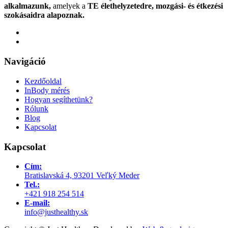
alkalmazunk,
amelyek a
TE élethelyzetedre, mozgási- és étkezési
szokásaidra alapoznak.
Navigáció
Kezdőoldal
InBody mérés
Hogyan segíthetünk?
Rólunk
Blog
Kapcsolat
Kapcsolat
Cím:
Bratislavská 4, 93201 Veľký Meder
Tel.:
+421 918 254 514
E-mail:
info@justhealthy.sk