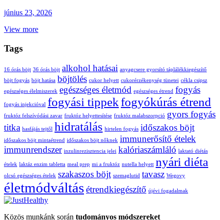
június 23, 2026
View more
Tags
alkohol hatásai
16 órás böjt
36 órás böjt
anyagcsere gyorsító táplálékkiegészítő
böjtölés
böjt fogyás
böjt hatása
cukor helyett
cukorérzékenység tünetei
cékla csipsz
egészséges életmód
fogyás
egészséges élelmiszerek
egészséges étrend
fogyási tippek
fogyókúrás étrend
fogyás injekcióval
gyors fogyás
fruktóz felszívódási zavar
fruktóz helyettesítése
fruktóz malabszorpció
hidratálás
titka
időszakos böjt
hasfájás tejtől
hirtelen fogyás
immunerősítő ételek
időszakos böjt mintaétrend
időszakos böjt nőknek
immunrendszer
kalóriaszámláló
inzulinrezisztencia jelei
laktató diétás
nyári diéta
ételek
laktáz enzim tabletta
meal prep
mi a fruktóz
nutella helyett
szakaszos böjt
tavasz
olcsó egészséges ételek
szemaglutid
Wegovy
életmódváltás
étrendkiegészítő
újévi fogadalmak
Közös munkánk során
tudományos módszereket