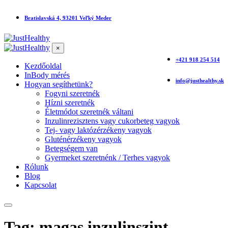
Bratislavská 4, 93201 Veľký Meder
×
+421 918 254 514
Kezdőoldal
InBody mérés
info@justhealthy.sk
Hogyan segíthetünk?
Fogyni szeretnék
Hízni szeretnék
Életmódot szeretnék váltani
Inzulinrezisztens vagy cukorbeteg vagyok
Tej- vagy laktózérzékeny vagyok
Gluténérzékeny vagyok
Betegségem van
Gyermeket szeretnénk / Terhes vagyok
Rólunk
Blog
Kapcsolat
Tag: magas inzulinszint