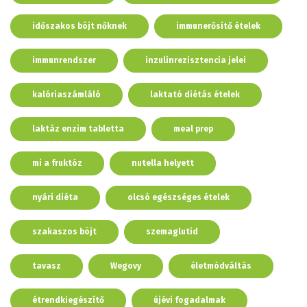
időszakos böjt nőknek
immunerősítő ételek
immunrendszer
inzulinrezisztencia jelei
kalóriaszámláló
laktató diétás ételek
laktáz enzim tabletta
meal prep
mi a fruktóz
nutella helyett
nyári diéta
olcsó egészséges ételek
szakaszos böjt
szemaglutid
tavasz
Wegovy
életmódváltás
étrendkiegészítő
újévi fogadalmak