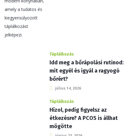
Táplálkozás
Idd meg a bőrápolási rutinod:
mit egyél és igyál a ragyogó
bőrért?
július 14, 2026
Táplálkozás
Hízol, pedig figyelsz az
étkezésre? A PCOS is állhat
mögötte
június 23, 2026