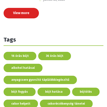
View more
Tags
16 órás böjt
36 órás böjt
alkohol hatásai
anyagcsere gyorsító táplálékkiegészítő
böjt fogyás
böjt hatása
böjtölés
cukor helyett
cukorérzékenység tünetei