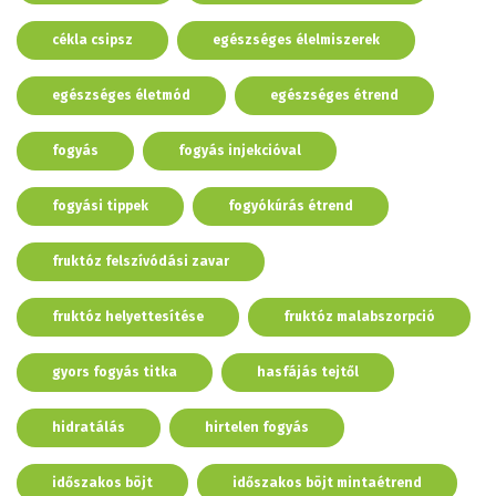
cékla csipsz
egészséges élelmiszerek
egészséges életmód
egészséges étrend
fogyás
fogyás injekcióval
fogyási tippek
fogyókúrás étrend
fruktóz felszívódási zavar
fruktóz helyettesítése
fruktóz malabszorpció
gyors fogyás titka
hasfájás tejtől
hidratálás
hirtelen fogyás
időszakos böjt
időszakos böjt mintaétrend