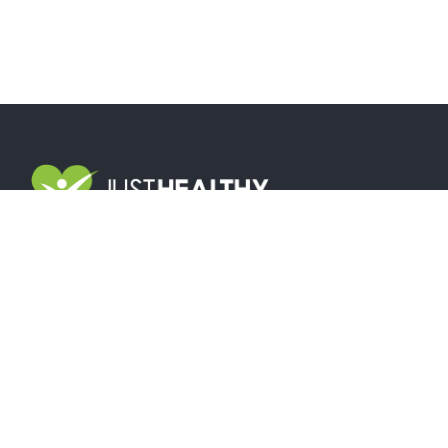
Közös munkánk során
tudományos módszereket
alkalmazunk,
amelyek a
TE élethelyzetedre, mozgási-
és étkezési szokásaidra alapoznak.