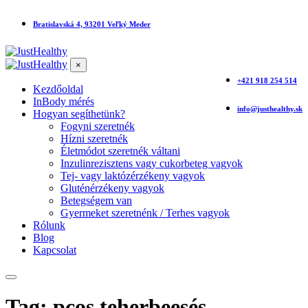
Bratislavská 4, 93201 Veľký Meder
×
+421 918 254 514
Kezdőoldal
InBody mérés
info@justhealthy.sk
Hogyan segíthetünk?
Fogyni szeretnék
Hízni szeretnék
Életmódot szeretnék váltani
Inzulinrezisztens vagy cukorbeteg vagyok
Tej- vagy laktózérzékeny vagyok
Gluténérzékeny vagyok
Betegségem van
Gyermeket szeretnénk / Terhes vagyok
Rólunk
Blog
Kapcsolat
Tag: pcos teherbeesés