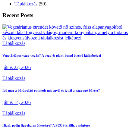
Táplálkozás
(59)
Recent Posts
Táplálkozás
Vegetáriánus vagy vegán? A vega és plant-based étrend különbségei
július 22, 2026
Táplálkozás
Idd meg a bőrápolási rutinod: mit egyél és igyál a ragyogó bőrért?
július 14, 2026
Táplálkozás
Hízol, pedig figyelsz az étkezésre? A PCOS is állhat mögötte