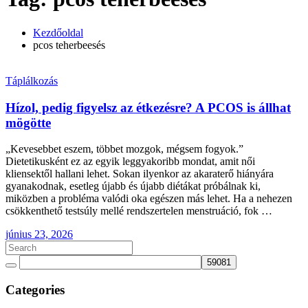
Kezdőoldal
pcos teherbeesés
Táplálkozás
Hízol, pedig figyelsz az étkezésre? A PCOS is állhat
mögötte
„Kevesebbet eszem, többet mozgok, mégsem fogyok.”
Dietetikusként ez az egyik leggyakoribb mondat, amit női
kliensektől hallani lehet. Sokan ilyenkor az akaraterő hiányára
gyanakodnak, esetleg újabb és újabb diétákat próbálnak ki,
miközben a probléma valódi oka egészen más lehet. Ha a nehezen
csökkenthető testsúly mellé rendszertelen menstruáció, fok …
június 23, 2026
Categories