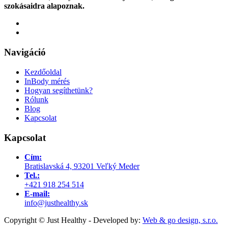
szokásaidra alapoznak.
Navigáció
Kezdőoldal
InBody mérés
Hogyan segíthetünk?
Rólunk
Blog
Kapcsolat
Kapcsolat
Cím:
Bratislavská 4, 93201 Veľký Meder
Tel.:
+421 918 254 514
E-mail:
info@justhealthy.sk
Copyright © Just Healthy - Developed by:
Web & go design, s.r.o.