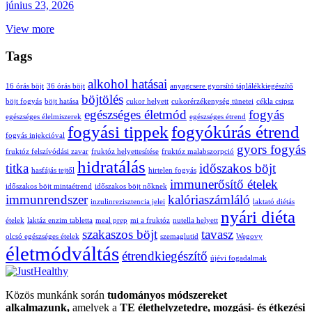
június 23, 2026
View more
Tags
alkohol hatásai
16 órás böjt
36 órás böjt
anyagcsere gyorsító táplálékkiegészítő
böjtölés
böjt fogyás
böjt hatása
cukor helyett
cukorérzékenység tünetei
cékla csipsz
egészséges életmód
fogyás
egészséges élelmiszerek
egészséges étrend
fogyási tippek
fogyókúrás étrend
fogyás injekcióval
gyors fogyás
fruktóz felszívódási zavar
fruktóz helyettesítése
fruktóz malabszorpció
hidratálás
titka
időszakos böjt
hasfájás tejtől
hirtelen fogyás
immunerősítő ételek
időszakos böjt mintaétrend
időszakos böjt nőknek
immunrendszer
kalóriaszámláló
inzulinrezisztencia jelei
laktató diétás
nyári diéta
ételek
laktáz enzim tabletta
meal prep
mi a fruktóz
nutella helyett
szakaszos böjt
tavasz
olcsó egészséges ételek
szemaglutid
Wegovy
életmódváltás
étrendkiegészítő
újévi fogadalmak
Közös munkánk során
tudományos módszereket
alkalmazunk,
amelyek a
TE élethelyzetedre, mozgási- és étkezési