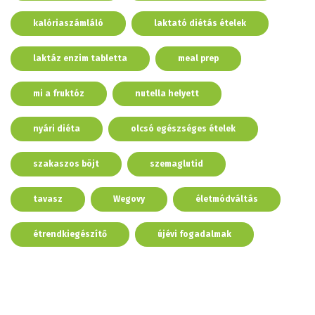
kalóriaszámláló
laktató diétás ételek
laktáz enzim tabletta
meal prep
mi a fruktóz
nutella helyett
nyári diéta
olcsó egészséges ételek
szakaszos böjt
szemaglutid
tavasz
Wegovy
életmódváltás
étrendkiegészítő
újévi fogadalmak