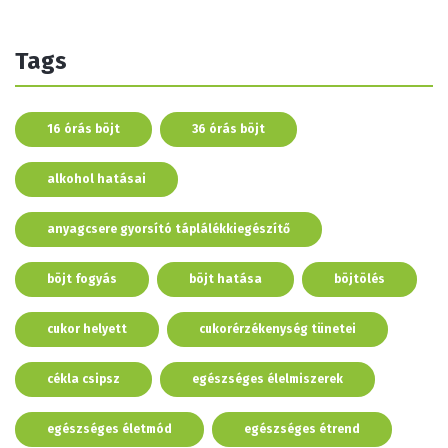
Tags
16 órás böjt
36 órás böjt
alkohol hatásai
anyagcsere gyorsító táplálékkiegészítő
böjt fogyás
böjt hatása
böjtölés
cukor helyett
cukorérzékenység tünetei
cékla csipsz
egészséges élelmiszerek
egészséges életmód
egészséges étrend