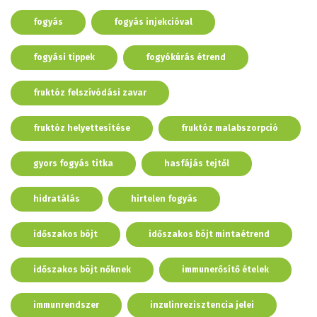
fogyás
fogyás injekcióval
fogyási tippek
fogyókúrás étrend
fruktóz felszívódási zavar
fruktóz helyettesítése
fruktóz malabszorpció
gyors fogyás titka
hasfájás tejtől
hidratálás
hirtelen fogyás
időszakos böjt
időszakos böjt mintaétrend
időszakos böjt nőknek
immunerősítő ételek
immunrendszer
inzulinrezisztencia jelei