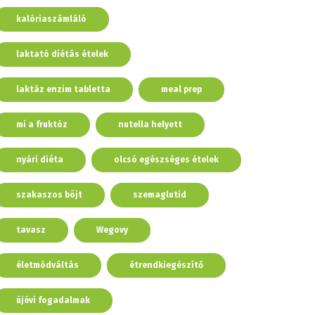
kalóriaszámláló
laktató diétás ételek
laktáz enzim tabletta
meal prep
mi a fruktóz
nutella helyett
nyári diéta
olcsó egészséges ételek
szakaszos böjt
szemaglutid
tavasz
Wegovy
életmódváltás
étrendkiegészítő
újévi fogadalmak