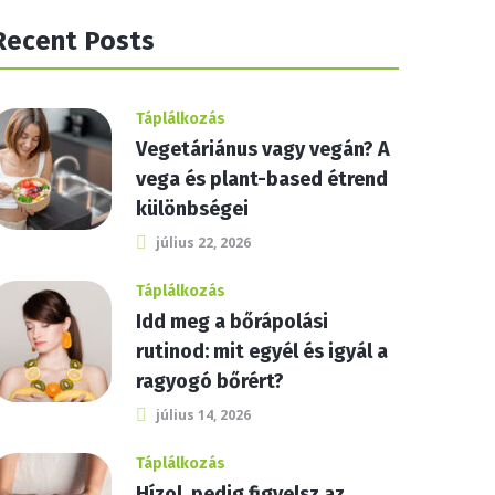
Recent Posts
Táplálkozás
Vegetáriánus vagy vegán? A
vega és plant-based étrend
különbségei
július 22, 2026
Táplálkozás
Idd meg a bőrápolási
rutinod: mit egyél és igyál a
ragyogó bőrért?
július 14, 2026
Táplálkozás
Hízol, pedig figyelsz az