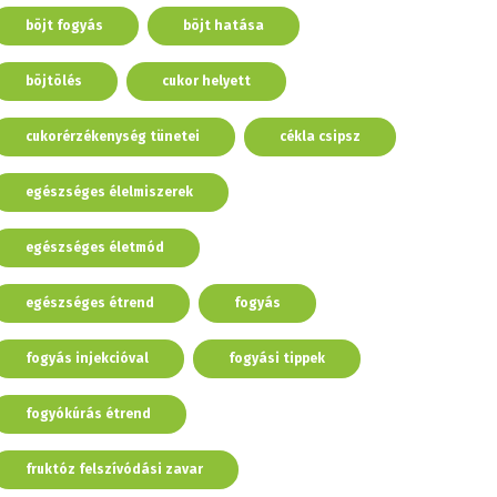
böjt fogyás
böjt hatása
böjtölés
cukor helyett
cukorérzékenység tünetei
cékla csipsz
egészséges élelmiszerek
egészséges életmód
egészséges étrend
fogyás
fogyás injekcióval
fogyási tippek
fogyókúrás étrend
fruktóz felszívódási zavar