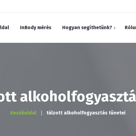
ldal
InBody mérés
Hogyan segíthetünk?
Rólu
Fogyni szeretnék
Hízni szeretnék
Életmódot szeretnék váltani
zott alkoholfogyasztá
Inzulinrezisztens vagy cukorbeteg
vagyok
Kezdőoldal
túlzott alkoholfogyasztás tünetei
Tej- vagy laktózérzékeny vagyok