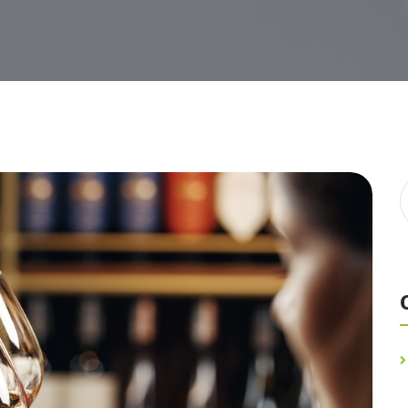
Gluténérzékeny vagyok
Betegségem van
Gyermeket szeretnénk / Terhes vagyok