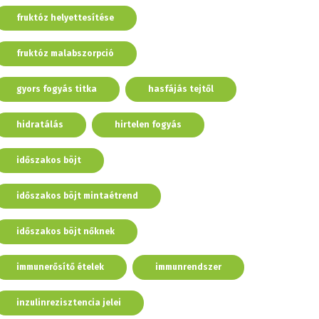
fruktóz helyettesítése
fruktóz malabszorpció
gyors fogyás titka
hasfájás tejtől
hidratálás
hirtelen fogyás
időszakos böjt
időszakos böjt mintaétrend
időszakos böjt nőknek
immunerősítő ételek
immunrendszer
inzulinrezisztencia jelei