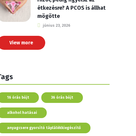
étkezésre? A PCOS is állhat
mögötte
június 23, 2026
View more
Tags
16 órás böjt
36 órás böjt
alkohol hatásai
anyagcsere gyorsító táplálékkiegészítő