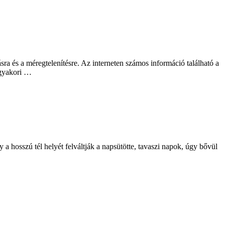
ra és a méregtelenítésre. Az interneten számos információ található a
ggyakori …
 a hosszú tél helyét felváltják a napsütötte, tavaszi napok, úgy bővül