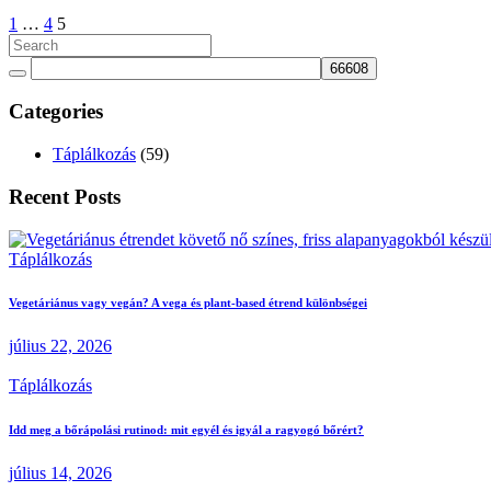
1
…
4
5
Categories
Táplálkozás
(59)
Recent Posts
Táplálkozás
Vegetáriánus vagy vegán? A vega és plant-based étrend különbségei
július 22, 2026
Táplálkozás
Idd meg a bőrápolási rutinod: mit egyél és igyál a ragyogó bőrért?
július 14, 2026