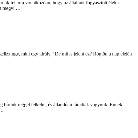
nak fel arra vonatkozóan, hogy az általunk fogyasztott ételek
sen megvi …
lizz úgy, mint egy király.” De mit is jelent ez? Rögtön a nap elején
lig bírunk reggel felkelni, és állandóan fáradtak vagyunk. Ennek
 …