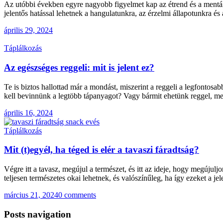
Az utóbbi években egyre nagyobb figyelmet kap az étrend és a mentáli
jelentős hatással lehetnek a hangulatunkra, az érzelmi állapotunkra é
április 29, 2024
Táplálkozás
Az egészséges reggeli: mit is jelent ez?
Te is biztos hallottad már a mondást, miszerint a reggeli a legfontos
kell bevinnünk a legtöbb tápanyagot? Vagy bármit ehetünk reggel, m
április 16, 2024
Táplálkozás
Mit (t)egyél, ha téged is elér a tavaszi fáradtság?
Végre itt a tavasz, megújul a természet, és itt az ideje, hogy megújul
teljesen természetes okai lehetnek, és valószínűleg, ha így ezeket a je
március 21, 2024
0 comments
Posts navigation