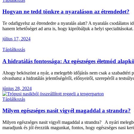
Táplálkozás
Hogyan ne tedd tönkre a nyaraláson az étrendedet?
Te odafigyelsz az étrendedre a nyaralás alatt? A nyaralás csodálatos id
hanem lehetőséget ad arra is, hogy kipróbáljuk a helyi specialitáso
július 17, 2024
Táplálkozás
A hidratálás fontossága: Az egészséges életmód alapk
Ahogy beköszönt a nyár, a melegebb időjárás nem csak a szabadtéri p
olvashatsz a hidratálás jelentőségéről, előnyeiről, szerepéről a test
június 28, 2024
Táplálkozás
Milyen egészséges nasit vigyél magaddal a strandra?
Milyen egészséges nasit vigyél magaddal a strandra? A nyári melegb
maradjunk és jól érezzük magunkat, fontos, hogy egészséges nasi kerü