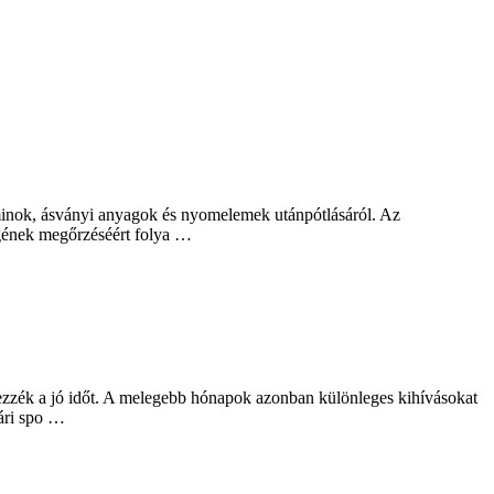
aminok, ásványi anyagok és nyomelemek utánpótlásáról. Az
égének megőrzéséért folya …
vezzék a jó időt. A melegebb hónapok azonban különleges kihívásokat
yári spo …