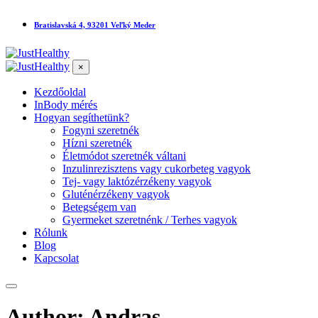
Bratislavská 4, 93201 Veľký Meder
×
Kezdőoldal
InBody mérés
Hogyan segíthetünk?
Fogyni szeretnék
Hízni szeretnék
Életmódot szeretnék váltani
Inzulinrezisztens vagy cukorbeteg vagyok
Tej- vagy laktózérzékeny vagyok
Gluténérzékeny vagyok
Betegségem van
Gyermeket szeretnénk / Terhes vagyok
Rólunk
Blog
Kapcsolat
Author: Andras