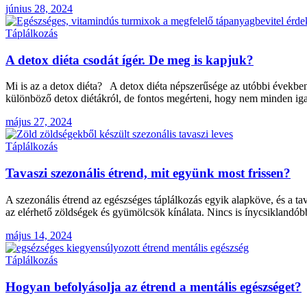
június 28, 2024
Táplálkozás
A detox diéta csodát ígér. De meg is kapjuk?
Mi is az a detox diéta? A detox diéta népszerűsége az utóbbi években
különböző detox diétákról, de fontos megérteni, hogy nem minden ig
május 27, 2024
Táplálkozás
Tavaszi szezonális étrend, mit együnk most frissen?
A szezonális étrend az egészséges táplálkozás egyik alapköve, és a tav
az elérhető zöldségek és gyümölcsök kínálata. Nincs is ínycsiklandób
május 14, 2024
Táplálkozás
Hogyan befolyásolja az étrend a mentális egészséget?