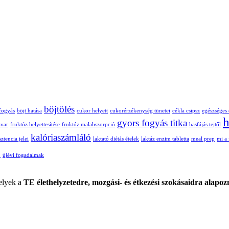
böjtölés
 fogyás
böjt hatása
cukor helyett
cukorérzékenység tünetei
cékla csipsz
egészséges 
h
gyors fogyás titka
avar
fruktóz helyettesítése
fruktóz malabszorpció
hasfájás tejtől
kalóriaszámláló
sztencia jelei
laktató diétás ételek
laktáz enzim tabletta
meal prep
mi a 
ő
újévi fogadalmak
lyek a
TE élethelyzetedre, mozgási- és étkezési szokásaidra alapoz