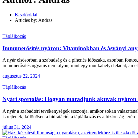
Kezdőoldal
Articles by: Andras
Táplálkozás
Immunerősítés nyáron: Vitaminokban és ásványi any
A nyár elsősorban a szabadság és a pihenés időszaka, azonban fontos
immunerősítés ugyanis nem olyan, mint egy munkahelyi feladat, amel
augusztus 22, 2024
Táplálkozás
Nyári sportolás: Hogyan maradjunk aktívak nyáron 
A nyár a szabadtéri tevékenységek szezonja, amikor sokan választana
is rejtenek, különösen a hidratáció, a táplálkozás és a biztonság ter
július 31, 2024