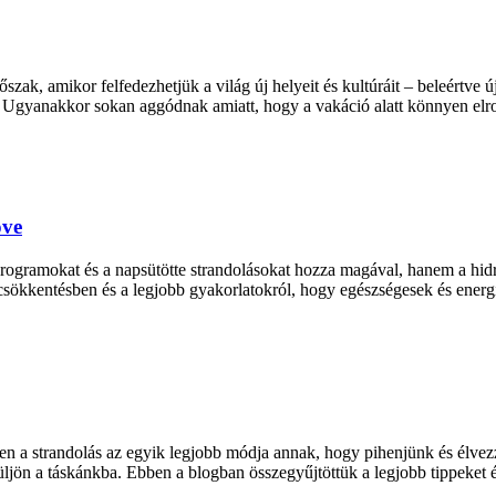
őszak, amikor felfedezhetjük a világ új helyeit és kultúráit – beleértve
kat. Ugyanakkor sokan aggódnak amiatt, hogy a vakáció alatt könnyen el
öve
rogramokat és a napsütötte strandolásokat hozza magával, hanem a hidra
súlycsökkentésben és a legjobb gyakorlatokról, hogy egészségesek és ene
en a strandolás az egyik legjobb módja annak, hogy pihenjünk és élve
ljön a táskánkba. Ebben a blogban összegyűjtöttük a legjobb tippeket é