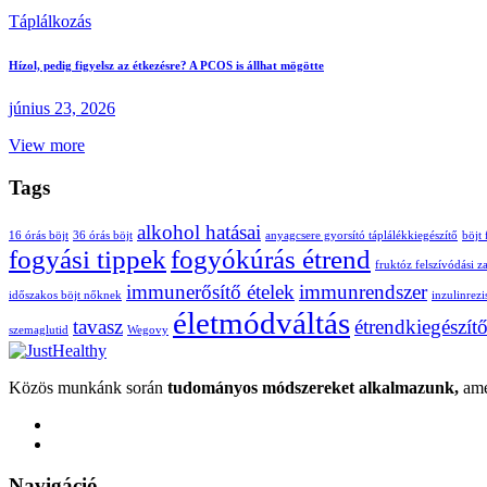
Táplálkozás
Hízol, pedig figyelsz az étkezésre? A PCOS is állhat mögötte
június 23, 2026
View more
Tags
alkohol hatásai
16 órás böjt
36 órás böjt
anyagcsere gyorsító táplálékkiegészítő
böjt
fogyási tippek
fogyókúrás étrend
fruktóz felszívódási z
immunerősítő ételek
immunrendszer
időszakos böjt nőknek
inzulinrezi
életmódváltás
tavasz
étrendkiegészít
szemaglutid
Wegovy
Közös munkánk során
tudományos módszereket alkalmazunk,
ame
Navigáció