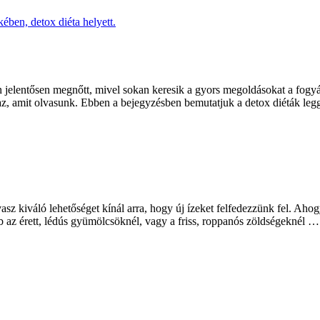
 jelentősen megnőtt, mivel sokan keresik a gyors megoldásokat a fogyás
az, amit olvasunk. Ebben a bejegyzésben bemutatjuk a detox diéták le
asz kiváló lehetőséget kínál arra, hogy új ízeket felfedezzünk fel. Ahogy
b az érett, lédús gyümölcsöknél, vagy a friss, roppanós zöldségeknél …