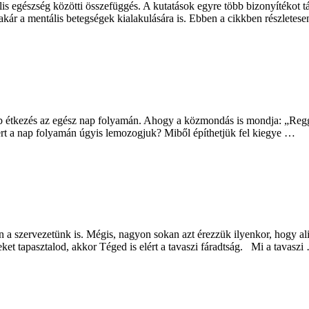
s egészség közötti összefüggés. A kutatások egyre több bizonyítékot tár
s akár a mentális betegségek kialakulására is. Ebben a cikkben részlete
abb étkezés az egész nap folyamán. Ahogy a közmondás is mondja: „Regge
ert a nap folyamán úgyis lemozogjuk? Miből építhetjük fel kiegye …
jon a szervezetünk is. Mégis, nagyon sokan azt érezzük ilyenkor, hogy a
leket tapasztalod, akkor Téged is elért a tavaszi fáradtság. Mi a tavaszi