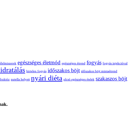
egészséges életmód
fogyás
élelmiszerek
egészséges étrend
fogyás injekcióval
idratálás
időszakos böjt
hirtelen fogyás
időszakos böjt mintaétrend
nyári diéta
szakaszos böjt
fruktóz
nutella helyett
olcsó egészséges ételek
nak.