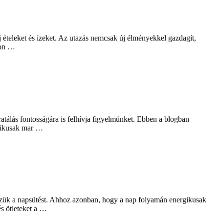
 új ételeket és ízeket. Az utazás nemcsak új élményekkel gazdagít,
ron …
tálás fontosságára is felhívja figyelmünket. Ebben a blogban
rgikusak mar …
zzük a napsütést. Ahhoz azonban, hogy a nap folyamán energikusak
s ötleteket a …