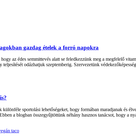
agokban gazdag ételek a forró napokra
, hogy az édes semmittevés alatt se feledkezzünk meg a megfelelő vit
y teljesítését odázhatjuk szeptemberig. Szervezetünk védekezőképess
is?
k különféle sportolási lehetőségeket, hogy formában maradjanak és él
én. Ebben a blogban összegyűjtöttünk néhány hasznos tanácsot, hogy a n